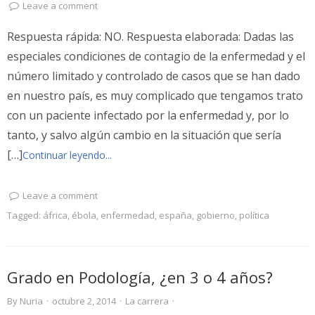
Leave a comment
Respuesta rápida: NO. Respuesta elaborada: Dadas las
especiales condiciones de contagio de la enfermedad y el
número limitado y controlado de casos que se han dado
en nuestro país, es muy complicado que tengamos trato
con un paciente infectado por la enfermedad y, por lo
tanto, y salvo algún cambio en la situación que sería
[…]
Continuar leyendo...
Leave a comment
Tagged:
áfrica
,
ébola
,
enfermedad
,
españa
,
gobierno
,
política
Grado en Podología, ¿en 3 o 4 años?
By
Nuria
·
octubre 2, 2014
·
La carrera
·