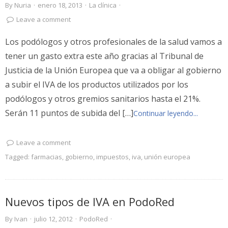
By
Nuria
·
enero 18, 2013
·
La clínica
·
Leave a comment
Los podólogos y otros profesionales de la salud vamos a
tener un gasto extra este año gracias al Tribunal de
Justicia de la Unión Europea que va a obligar al gobierno
a subir el IVA de los productos utilizados por los
podólogos y otros gremios sanitarios hasta el 21%.
Serán 11 puntos de subida del […]
Continuar leyendo...
Leave a comment
Tagged:
farmacias
,
gobierno
,
impuestos
,
iva
,
unión europea
Nuevos tipos de IVA en PodoRed
By
Ivan
·
julio 12, 2012
·
PodoRed
·