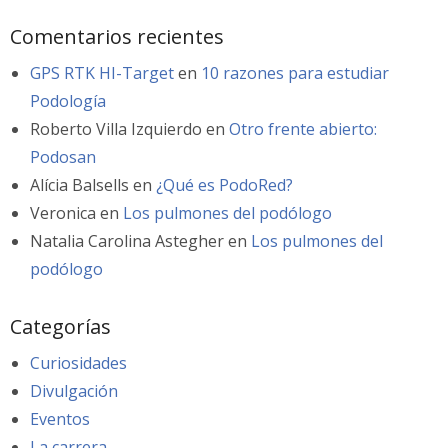
Comentarios recientes
GPS RTK HI-Target
en
10 razones para estudiar
Podología
Roberto Villa Izquierdo
en
Otro frente abierto:
Podosan
Alícia Balsells
en
¿Qué es PodoRed?
Veronica
en
Los pulmones del podólogo
Natalia Carolina Astegher
en
Los pulmones del
podólogo
Categorías
Curiosidades
Divulgación
Eventos
La carrera