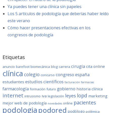
Ya puedes tener una clínica sin papeles
Los 5 artículos de podología que deberías haber leído
este verano
Cómo hacer presentaciones efectivas en los
congresos de podología
Etiquetas
cirugía
cita online
anuncio
barefoot
biomecánica
blog
carrera
clínica
colegio
congreso
españa
concurso
estudios científicos
estudiantes
facturación
farmacias
farmacología
gobierno
historia clínica
formación
futuro
internet
lopd
leyes
iva
marketing
intrusismo
legislación
pacientes
mejor web de podología
online
novedades
podologia
podored
podólogo
polémica