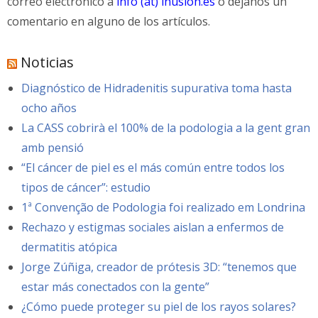
correo electrónico a
info (at) inusion.es
o déjanos un
comentario en alguno de los artículos.
Noticias
Diagnóstico de Hidradenitis supurativa toma hasta
ocho años
La CASS cobrirà el 100% de la podologia a la gent gran
amb pensió
“El cáncer de piel es el más común entre todos los
tipos de cáncer”: estudio
1ª Convenção de Podologia foi realizado em Londrina
Rechazo y estigmas sociales aislan a enfermos de
dermatitis atópica
Jorge Zúñiga, creador de prótesis 3D: “tenemos que
estar más conectados con la gente”
¿Cómo puede proteger su piel de los rayos solares?