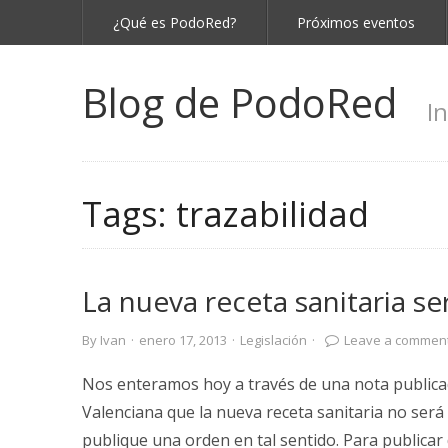
¿Qué es PodoRed?
Próximos eventos
Blog de PodoRed
I
Tags:
trazabilidad
La nueva receta sanitaria s
By
Ivan
·
enero 17, 2013
·
Legislación
·
Leave a commen
Nos enteramos hoy a través de una nota publica
Valenciana que la nueva receta sanitaria no será
publique una orden en tal sentido. Para publicar 