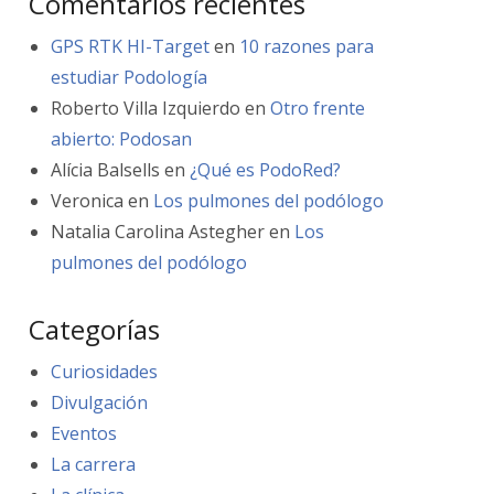
Comentarios recientes
GPS RTK HI-Target
en
10 razones para
estudiar Podología
Roberto Villa Izquierdo
en
Otro frente
abierto: Podosan
Alícia Balsells
en
¿Qué es PodoRed?
Veronica
en
Los pulmones del podólogo
Natalia Carolina Astegher
en
Los
pulmones del podólogo
Categorías
Curiosidades
Divulgación
Eventos
La carrera