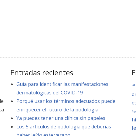
Entradas recientes
E
Guía para identificar las manifestaciones
a
dermatológicas del COVID-19
o
de
Porqué usar los términos adecuados puede
e
ta
enriquecer el futuro de la podología
fa
.
Ya puedes tener una clínica sin papeles
hi
Los 5 artículos de podología que deberías
l
haber leído este verano