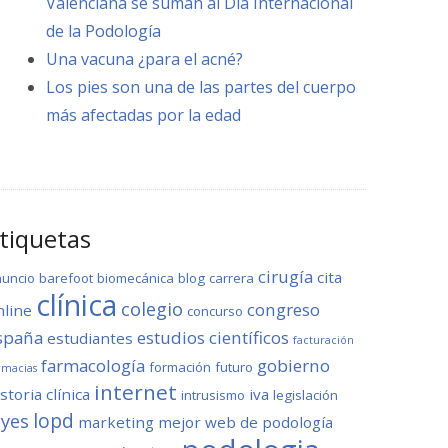
Valenciana se suman al Día Internacional
de la Podología
Una vacuna ¿para el acné?
Los pies son una de las partes del cuerpo
más afectadas por la edad
tiquetas
cirugía
cita
nuncio
barefoot
biomecánica
blog
carrera
clínica
colegio
congreso
nline
concurso
spaña
estudios científicos
estudiantes
facturación
farmacología
gobierno
formación
futuro
rmacias
internet
storia clínica
iva
intrusismo
legislación
lopd
eyes
marketing
mejor web de podología