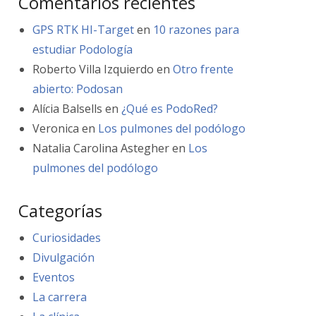
Comentarios recientes
GPS RTK HI-Target
en
10 razones para
estudiar Podología
Roberto Villa Izquierdo
en
Otro frente
abierto: Podosan
Alícia Balsells
en
¿Qué es PodoRed?
Veronica
en
Los pulmones del podólogo
Natalia Carolina Astegher
en
Los
pulmones del podólogo
Categorías
Curiosidades
Divulgación
Eventos
La carrera