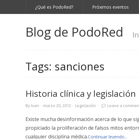
¿Qué es PodoRed?
Próximos eventos
Blog de PodoRed
I
Tags:
sanciones
Historia clínica y legislación
By
Ivan
·
marzo 20, 2012
·
Legislación
·
Leave a commen
Existe mucha desinformación acerca de lo que signi
propiciado la proliferación de falsos mitos ento
cualquier disciplina médica.
Continuar leyendo...