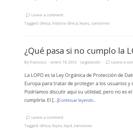
Leave a comment
Tagged:
clínica
,
historia clínica
,
leyes
,
sanciones
¿Qué pasa si no cumplo la 
By
Francisco
·
enero 19, 2012
·
Legislación
·
Leave a co
La LOPD es la Ley Orgánica de Protección de Dat
Europa para tratar de proteger a los usuarios y
Podríamos discutir aquí su utilidad, pero no es e
cumplirla. El […]
Continuar leyendo...
Leave a comment
Tagged:
clínica
,
leyes
,
lopd
,
sanciones