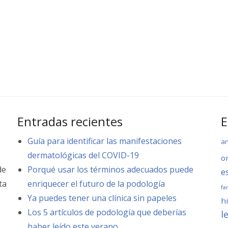
Entradas recientes
E
Guía para identificar las manifestaciones
a
dermatológicas del COVID-19
o
de
Porqué usar los términos adecuados puede
e
ta
enriquecer el futuro de la podología
fa
.
Ya puedes tener una clínica sin papeles
hi
Los 5 artículos de podología que deberías
l
haber leído este verano