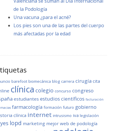
Valenciana se suman al Día Internacional
de la Podología
Una vacuna ¿para el acné?
Los pies son una de las partes del cuerpo
más afectadas por la edad
tiquetas
cirugía
cita
nuncio
barefoot
biomecánica
blog
carrera
clínica
colegio
congreso
nline
concurso
spaña
estudios científicos
estudiantes
facturación
farmacología
gobierno
formación
futuro
rmacias
internet
storia clínica
iva
intrusismo
legislación
lopd
eyes
marketing
mejor web de podología