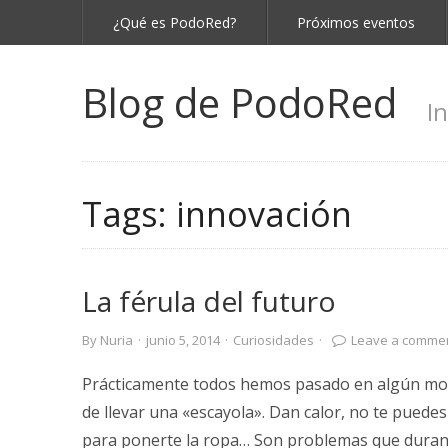
¿Qué es PodoRed?
Próximos eventos
Blog de PodoRed
I
Tags:
innovación
La férula del futuro
By
Nuria
·
junio 5, 2014
·
Curiosidades
·
Leave a comme
Prácticamente todos hemos pasado en algún mom
de llevar una «escayola». Dan calor, no te puedes 
para ponerte la ropa… Son problemas que duran