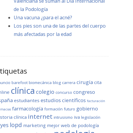
Valenciana se suman al Día Internacional
de la Podología
Una vacuna ¿para el acné?
Los pies son una de las partes del cuerpo
más afectadas por la edad
tiquetas
cirugía
cita
nuncio
barefoot
biomecánica
blog
carrera
clínica
colegio
congreso
nline
concurso
spaña
estudios científicos
estudiantes
facturación
farmacología
gobierno
formación
futuro
rmacias
internet
storia clínica
iva
intrusismo
legislación
lopd
eyes
marketing
mejor web de podología