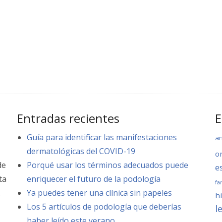
Entradas recientes
E
Guía para identificar las manifestaciones
a
dermatológicas del COVID-19
o
de
Porqué usar los términos adecuados puede
e
ta
enriquecer el futuro de la podología
fa
.
Ya puedes tener una clínica sin papeles
hi
Los 5 artículos de podología que deberías
l
haber leído este verano