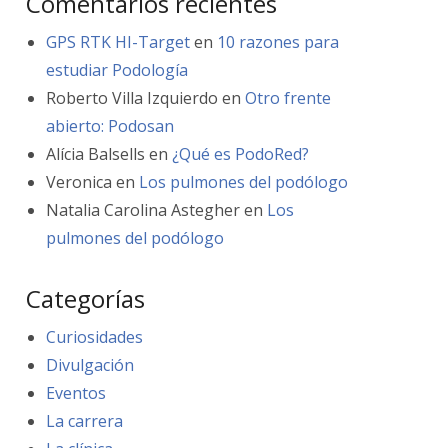
Comentarios recientes
GPS RTK HI-Target
en
10 razones para
estudiar Podología
Roberto Villa Izquierdo
en
Otro frente
abierto: Podosan
Alícia Balsells
en
¿Qué es PodoRed?
Veronica
en
Los pulmones del podólogo
Natalia Carolina Astegher
en
Los
pulmones del podólogo
Categorías
Curiosidades
Divulgación
Eventos
La carrera