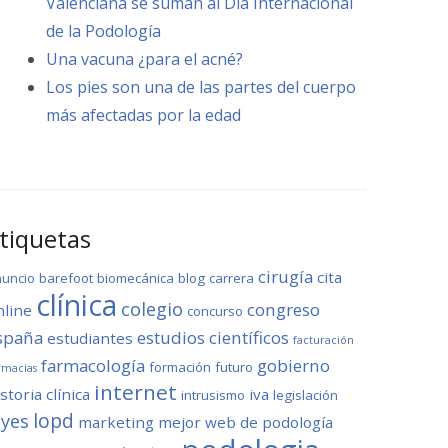
Valenciana se suman al Día Internacional
de la Podología
Una vacuna ¿para el acné?
Los pies son una de las partes del cuerpo
más afectadas por la edad
tiquetas
cirugía
cita
nuncio
barefoot
biomecánica
blog
carrera
clínica
colegio
congreso
nline
concurso
spaña
estudios científicos
estudiantes
facturación
farmacología
gobierno
formación
futuro
rmacias
internet
storia clínica
iva
intrusismo
legislación
lopd
eyes
marketing
mejor web de podología