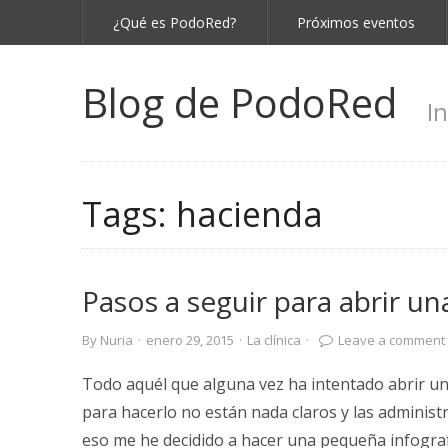
¿Qué es PodoRed?
Próximos eventos
Blog de PodoRed
I
Tags:
hacienda
Pasos a seguir para abrir un
By
Nuria
·
enero 29, 2015
·
La clínica
·
Leave a comment
Todo aquél que alguna vez ha intentado abrir un
para hacerlo no están nada claros y las administr
eso me he decidido a hacer una pequeña infografí