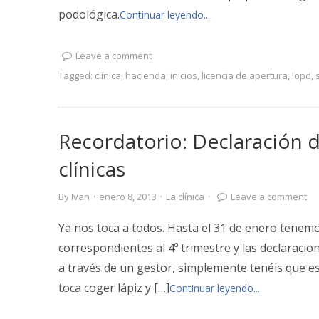
podológica.
Continuar leyendo...
Leave a comment
Tagged:
clínica
,
hacienda
,
inicios
,
licencia de apertura
,
lopd
,
Recordatorio: Declaración 
clínicas
By
Ivan
·
enero 8, 2013
·
La clínica
·
Leave a comment
Ya nos toca a todos. Hasta el 31 de enero tenemo
correspondientes al 4º trimestre y las declarac
a través de un gestor, simplemente tenéis que est
toca coger lápiz y […]
Continuar leyendo...