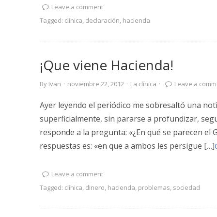
Leave a comment
Tagged:
clínica
,
declaración
,
hacienda
¡Que viene Hacienda!
By
Ivan
·
noviembre 22, 2012
·
La clínica
·
Leave a comm
Ayer leyendo el periódico me sobresaltó una not
superficialmente, sin pararse a profundizar, seg
responde a la pregunta: «¿En qué se parecen el
respuestas es: «en que a ambos les persigue […]
Leave a comment
Tagged:
clínica
,
dinero
,
hacienda
,
problemas
,
sociedad