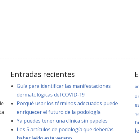
Entradas recientes
E
Guía para identificar las manifestaciones
a
dermatológicas del COVID-19
o
de
Porqué usar los términos adecuados puede
e
ta
enriquecer el futuro de la podología
fa
.
Ya puedes tener una clínica sin papeles
hi
Los 5 artículos de podología que deberías
l
haber leído este verano