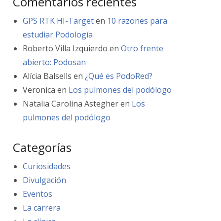
Comentarios recientes
GPS RTK HI-Target
en
10 razones para
estudiar Podología
Roberto Villa Izquierdo
en
Otro frente
abierto: Podosan
Alícia Balsells
en
¿Qué es PodoRed?
Veronica
en
Los pulmones del podólogo
Natalia Carolina Astegher
en
Los
pulmones del podólogo
Categorías
Curiosidades
Divulgación
Eventos
La carrera