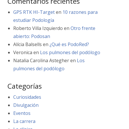
Comentarios recientes
GPS RTK HI-Target
en
10 razones para
estudiar Podología
Roberto Villa Izquierdo
en
Otro frente
abierto: Podosan
Alícia Balsells
en
¿Qué es PodoRed?
Veronica
en
Los pulmones del podólogo
Natalia Carolina Astegher
en
Los
pulmones del podólogo
Categorías
Curiosidades
Divulgación
Eventos
La carrera