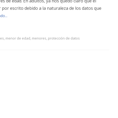
s de edad. En adultos, ya nos quedó claro que el
 por escrito debido a la naturaleza de los datos que
do...
yes
,
menor de edad
,
menores
,
protección de datos