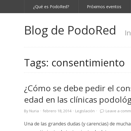
¿Qué es PodoRed?
Próximos eventos
Blog de PodoRed
I
Tags:
consentimiento
¿Cómo se debe pedir el co
edad en las clínicas podológ
By
Nuria
·
febrero 18, 2014
·
Legislación
·
Leave a comm
Una de las grandes dudas (y carencias) de muchas