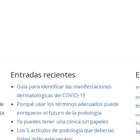
Entradas recientes
E
Guía para identificar las manifestaciones
a
dermatológicas del COVID-19
o
de
Porqué usar los términos adecuados puede
e
ta
enriquecer el futuro de la podología
fa
.
Ya puedes tener una clínica sin papeles
hi
Los 5 artículos de podología que deberías
l
haber leído este verano