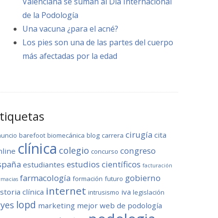
Valenciana se suman al Día Internacional
de la Podología
Una vacuna ¿para el acné?
Los pies son una de las partes del cuerpo
más afectadas por la edad
tiquetas
cirugía
cita
nuncio
barefoot
biomecánica
blog
carrera
clínica
colegio
congreso
nline
concurso
spaña
estudios científicos
estudiantes
facturación
farmacología
gobierno
formación
futuro
rmacias
internet
storia clínica
iva
intrusismo
legislación
lopd
eyes
marketing
mejor web de podología