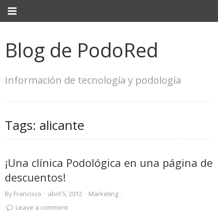
Blog de PodoRed
Información de tecnología y podología
Tags:
alicante
¡Una clínica Podológica en una página de
descuentos!
By
Francisco
·
abril 5, 2012
·
Marketing
·
Leave a comment