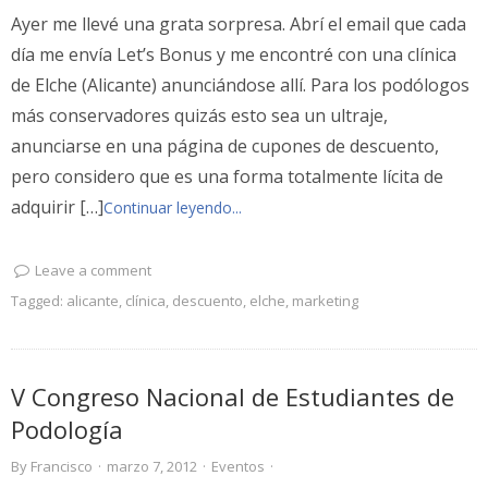
Ayer me llevé una grata sorpresa. Abrí el email que cada
día me envía Let’s Bonus y me encontré con una clínica
de Elche (Alicante) anunciándose allí. Para los podólogos
más conservadores quizás esto sea un ultraje,
anunciarse en una página de cupones de descuento,
pero considero que es una forma totalmente lícita de
adquirir […]
Continuar leyendo...
Leave a comment
Tagged:
alicante
,
clínica
,
descuento
,
elche
,
marketing
V Congreso Nacional de Estudiantes de
Podología
By
Francisco
·
marzo 7, 2012
·
Eventos
·