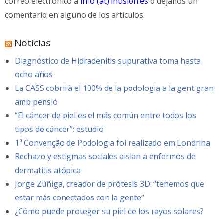
correo electrónico a
info (at) inusion.es
o déjanos un
comentario en alguno de los artículos.
Noticias
Diagnóstico de Hidradenitis supurativa toma hasta
ocho años
La CASS cobrirà el 100% de la podologia a la gent gran
amb pensió
“El cáncer de piel es el más común entre todos los
tipos de cáncer”: estudio
1ª Convenção de Podologia foi realizado em Londrina
Rechazo y estigmas sociales aislan a enfermos de
dermatitis atópica
Jorge Zúñiga, creador de prótesis 3D: “tenemos que
estar más conectados con la gente”
¿Cómo puede proteger su piel de los rayos solares?