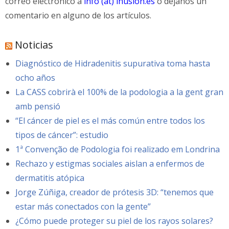
correo electrónico a
info (at) inusion.es
o déjanos un
comentario en alguno de los artículos.
Noticias
Diagnóstico de Hidradenitis supurativa toma hasta
ocho años
La CASS cobrirà el 100% de la podologia a la gent gran
amb pensió
“El cáncer de piel es el más común entre todos los
tipos de cáncer”: estudio
1ª Convenção de Podologia foi realizado em Londrina
Rechazo y estigmas sociales aislan a enfermos de
dermatitis atópica
Jorge Zúñiga, creador de prótesis 3D: “tenemos que
estar más conectados con la gente”
¿Cómo puede proteger su piel de los rayos solares?