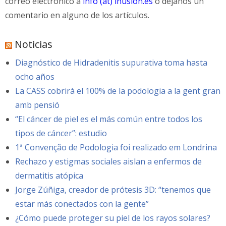
correo electrónico a
info (at) inusion.es
o déjanos un
comentario en alguno de los artículos.
Noticias
Diagnóstico de Hidradenitis supurativa toma hasta
ocho años
La CASS cobrirà el 100% de la podologia a la gent gran
amb pensió
“El cáncer de piel es el más común entre todos los
tipos de cáncer”: estudio
1ª Convenção de Podologia foi realizado em Londrina
Rechazo y estigmas sociales aislan a enfermos de
dermatitis atópica
Jorge Zúñiga, creador de prótesis 3D: “tenemos que
estar más conectados con la gente”
¿Cómo puede proteger su piel de los rayos solares?