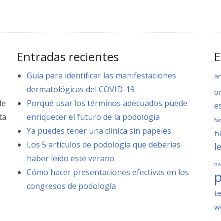
Entradas recientes
E
Guía para identificar las manifestaciones
a
dermatológicas del COVID-19
o
de
Porqué usar los términos adecuados puede
e
ta
enriquecer el futuro de la podología
fa
.
Ya puedes tener una clínica sin papeles
hi
Los 5 artículos de podología que deberías
l
haber leído este verano
no
Cómo hacer presentaciones efectivas en los
congresos de podología
t
w