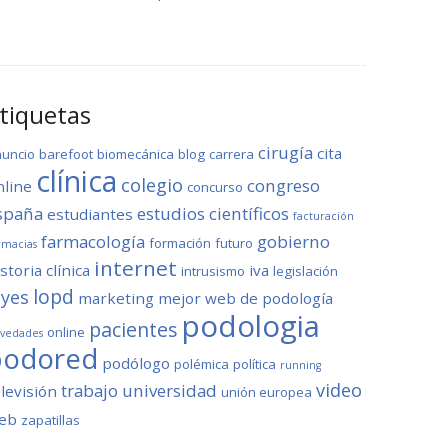
tiquetas
cirugía
cita
nuncio
barefoot
biomecánica
blog
carrera
clínica
colegio
congreso
nline
concurso
spaña
estudios científicos
estudiantes
facturación
farmacología
gobierno
formación
futuro
rmacias
internet
storia clínica
iva
intrusismo
legislación
lopd
eyes
marketing
mejor web de podología
podologia
pacientes
online
vedades
podored
podólogo
polémica
política
running
video
trabajo
universidad
elevisión
unión europea
eb
zapatillas