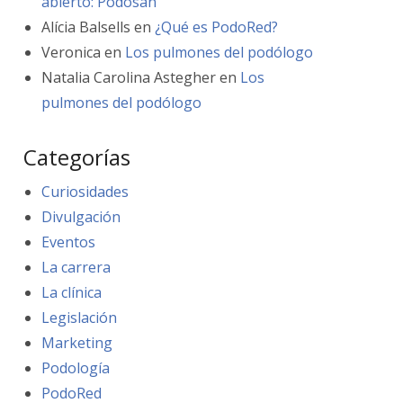
abierto: Podosan
Alícia Balsells
en
¿Qué es PodoRed?
Veronica
en
Los pulmones del podólogo
Natalia Carolina Astegher
en
Los
pulmones del podólogo
Categorías
Curiosidades
Divulgación
Eventos
La carrera
La clínica
Legislación
Marketing
Podología
PodoRed