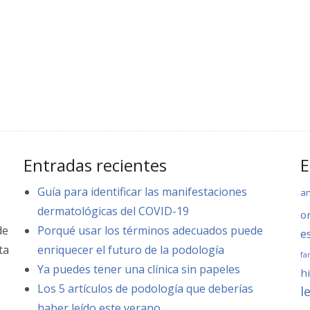
Entradas recientes
E
Guía para identificar las manifestaciones
a
dermatológicas del COVID-19
o
de
Porqué usar los términos adecuados puede
e
ta
enriquecer el futuro de la podología
fa
.
Ya puedes tener una clínica sin papeles
hi
Los 5 artículos de podología que deberías
l
haber leído este verano