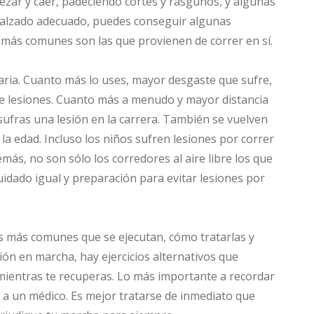
ezar y caer, padeciendo cortes y rasguños, y algunas
 calzado adecuado, puedes conseguir algunas
s más comunes son las que provienen de correr en sí.
ria. Cuanto más lo uses, mayor desgaste que sufre,
de lesiones. Cuanto más a menudo y mayor distancia
sufras una lesión en la carrera. También se vuelven
 la edad. Incluso los niños sufren lesiones por correr
ás, no son sólo los corredores al aire libre los que
uidado igual y preparación para evitar lesiones por
s más comunes que se ejecutan, cómo tratarlas y
ión en marcha, hay ejercicios alternativos que
mientras te recuperas. Lo más importante a recordar
ar a un médico. Es mejor tratarse de inmediato que