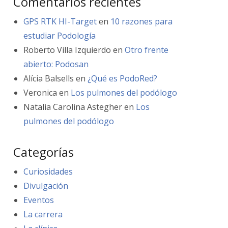
Comentarios recientes
GPS RTK HI-Target
en
10 razones para
estudiar Podología
Roberto Villa Izquierdo
en
Otro frente
abierto: Podosan
Alícia Balsells
en
¿Qué es PodoRed?
Veronica
en
Los pulmones del podólogo
Natalia Carolina Astegher
en
Los
pulmones del podólogo
Categorías
Curiosidades
Divulgación
Eventos
La carrera