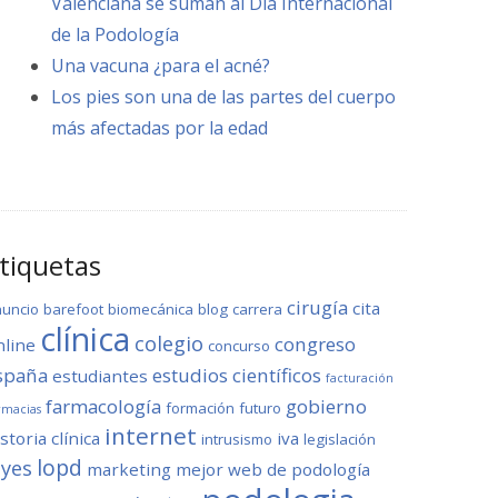
Valenciana se suman al Día Internacional
de la Podología
Una vacuna ¿para el acné?
Los pies son una de las partes del cuerpo
más afectadas por la edad
tiquetas
cirugía
cita
nuncio
barefoot
biomecánica
blog
carrera
clínica
colegio
congreso
nline
concurso
spaña
estudios científicos
estudiantes
facturación
farmacología
gobierno
formación
futuro
rmacias
internet
storia clínica
iva
intrusismo
legislación
lopd
eyes
marketing
mejor web de podología