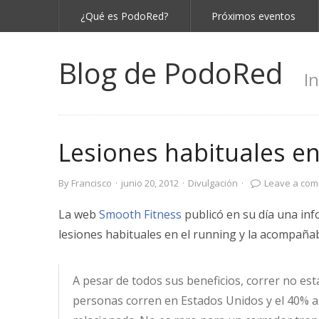
¿Qué es PodoRed?
Próximos eventos
Blog de PodoRed
I
Lesiones habituales en
By
Francisco
·
junio 20, 2012
·
Divulgación
·
Leave a co
La web
Smooth Fitness
publicó en su día una inf
lesiones habituales en el running y la acompañab
A pesar de todos sus beneficios, correr no est
personas corren en Estados Unidos y el 40% a