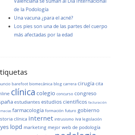
Valenciana se suman al Día Internacional
de la Podología
Una vacuna ¿para el acné?
Los pies son una de las partes del cuerpo
más afectadas por la edad
tiquetas
cirugía
cita
nuncio
barefoot
biomecánica
blog
carrera
clínica
colegio
congreso
nline
concurso
spaña
estudios científicos
estudiantes
facturación
farmacología
gobierno
formación
futuro
rmacias
internet
storia clínica
iva
intrusismo
legislación
lopd
eyes
marketing
mejor web de podología