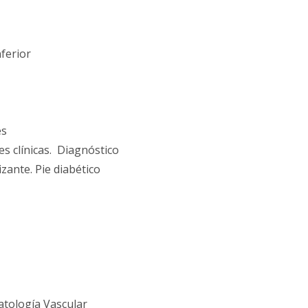
ferior
es
es clínicas. Diagnóstico
ante. Pie diabético
atolo­gía Vascular