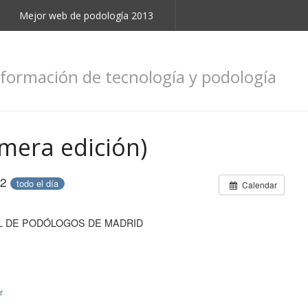
Mejor web de podología 2013
nformación de tecnología y podología
imera edición)
12
todo el día
Calendar
L DE PODÓLOGOS DE MADRID
r