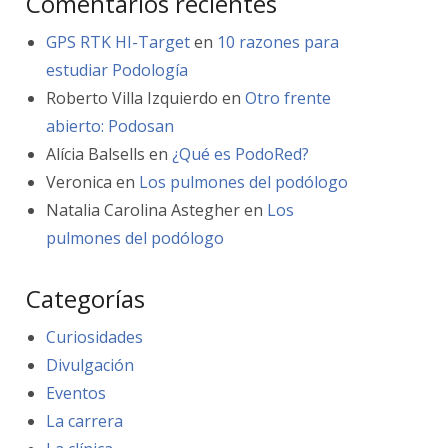
Comentarios recientes
GPS RTK HI-Target
en
10 razones para
estudiar Podología
Roberto Villa Izquierdo
en
Otro frente
abierto: Podosan
Alícia Balsells
en
¿Qué es PodoRed?
Veronica
en
Los pulmones del podólogo
Natalia Carolina Astegher
en
Los
pulmones del podólogo
Categorías
Curiosidades
Divulgación
Eventos
La carrera