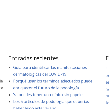
Entradas recientes
E
Guía para identificar las manifestaciones
a
dermatológicas del COVID-19
o
de
Porqué usar los términos adecuados puede
e
ta
enriquecer el futuro de la podología
fa
.
Ya puedes tener una clínica sin papeles
hi
Los 5 artículos de podología que deberías
l
haber leído este verano