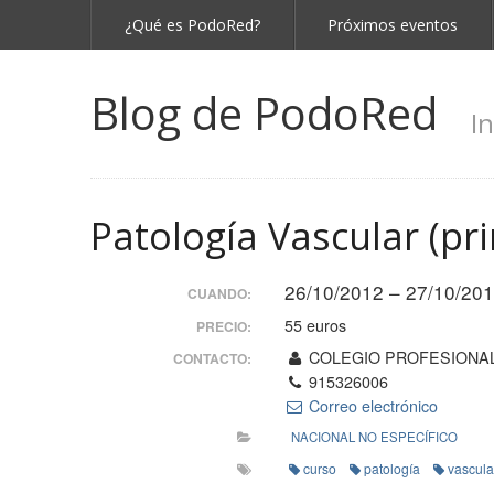
¿Qué es PodoRed?
Próximos eventos
Blog de PodoRed
I
Patología Vascular (pr
26/10/2012 – 27/10/20
CUANDO:
55 euros
PRECIO:
COLEGIO PROFESIONA
CONTACTO:
915326006
Correo electrónico
NACIONAL NO ESPECÍFICO
curso
patología
vascula