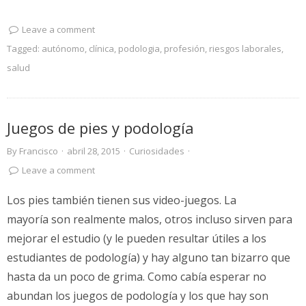
Leave a comment
Tagged:
autónomo
,
clínica
,
podologia
,
profesión
,
riesgos laborales
,
salud
Juegos de pies y podología
By
Francisco
·
abril 28, 2015
·
Curiosidades
·
Leave a comment
Los pies también tienen sus video-juegos. La
mayoría son realmente malos, otros incluso sirven para
mejorar el estudio (y le pueden resultar útiles a los
estudiantes de podología) y hay alguno tan bizarro que
hasta da un poco de grima. Como cabía esperar no
abundan los juegos de podología y los que hay son