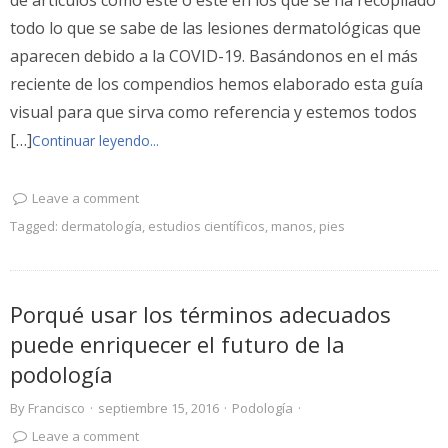
de artículos como este o este en los que se ha recopilado
todo lo que se sabe de las lesiones dermatológicas que
aparecen debido a la COVID-19. Basándonos en el más
reciente de los compendios hemos elaborado esta guía
visual para que sirva como referencia y estemos todos
[…]
Continuar leyendo...
Leave a comment
Tagged:
dermatología
,
estudios científicos
,
manos
,
pies
Porqué usar los términos adecuados
puede enriquecer el futuro de la
podología
By
Francisco
·
septiembre 15, 2016
·
Podología
·
Leave a comment