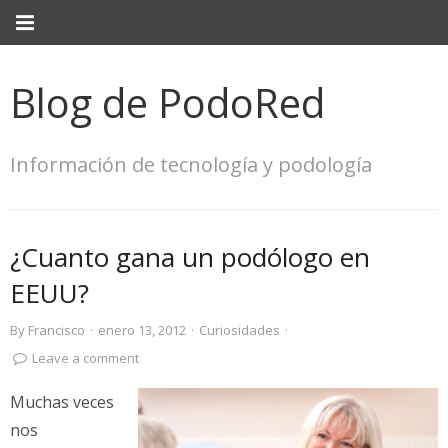
Blog de PodoRed
Información de tecnología y podología
¿Cuanto gana un podólogo en
EEUU?
By
Francisco
·
enero 13, 2012
·
Curiosidades
·
Leave a comment
Muchas veces
nos